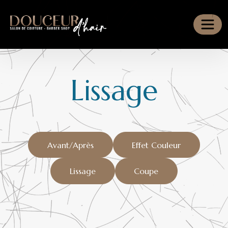
Panneau de gestion des cookies
Lissage
Avant/Après
Effet Couleur
Lissage
Coupe