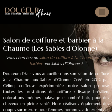
Panneau de gestion des cookies
Salon de coiffure et barbier à la
Chaume (Les Sables d'Olonne)
Vous cherchez un
salon de coiffure à La Chaume ou un
barbier
aux Sables d'Olonne ?
Douceur d’Hair vous accueille dans son salon de coiffure
à La Chaume aux Sables d’Olonne. Créé en 2012 par
Céline, coiffeuse expérimentée, notre salon propose
toutes les prestations de coiffure : lissage brésilien,
colorations, mèches, balayage et ombré hair, pour des
cheveux en pleine santé. Nous réalisons également des
coupes sur mesure pour femmes, hommes, adolescents et