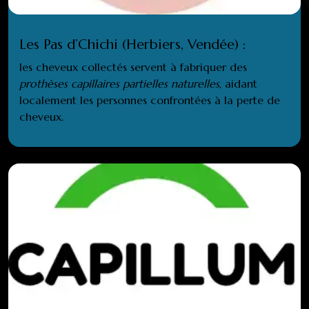
Les Pas d’Chichi (Herbiers, Vendée) :
les cheveux collectés servent à fabriquer des
prothèses capillaires partielles naturelles
, aidant
localement les personnes confrontées à la perte de
cheveux.